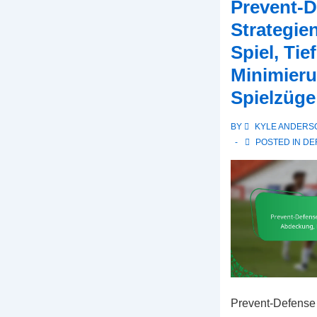
Prevent-D
Strategie
Spiel, Ti
Minimieru
Spielzüge
BY
KYLE ANDERS
POSTED IN
DE
Prevent-Defense 