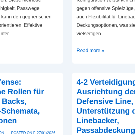
ähigkeit, Passwege
gegen offensive Spielzüge,
 kann den gegnerischen
auch Flexibilität für Lineba
ientieren. Effektive
Deckungsoptionen, was sie
nter …
vielseitigen …
g
5-
Read more »
1
tlichkeiten,
Verteidigung:
Stärke
fense:
4-2 Verteidigun
der
e Rollen für
Ausrichtung de
Defensive
 Backs,
Defensive Line,
Line,
-Schemata,
Unterstützung 
Flexibilität
der
ionen
Linebacker,
Linebacker,
Passabdeckun
ON
POSTED ON
27/01/2026
Deckungsoptionen