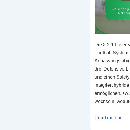
Die 3-2-1-Defens
Football-System, 
Anpassungsfähigk
drei Defensive L
und einen Safety
integriert hybrid
ermöglichen, zwi
wechseln, wodurc
3-
Read more »
2-