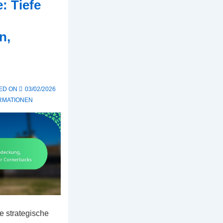
: Tiefe
n,
ED ON
03/02/2026
RMATIONEN
e strategische