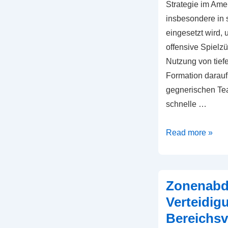
Strategie im Amer
insbesondere in 
eingesetzt wird,
offensive Spielz
Nutzung von tief
Formation darauf 
gegnerischen Te
schnelle …
Prevent-
Read more »
Defense:
Strategien
im
Zonenab
späten
Verteidig
Spiel,
Bereichsv
Tiefe