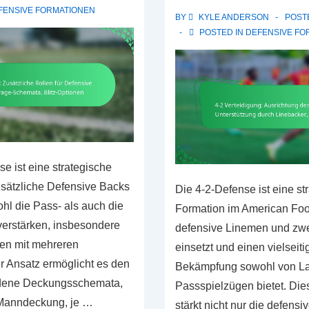
FENSIVE FORMATIONEN
BY
KYLE ANDERSON
POST
POSTED IN
DEFENSIVE FO
e ist eine strategische
usätzliche Defensive Backs
Die 4-2-Defense ist eine st
hl die Pass- als auch die
Formation im American Footb
erstärken, insbesondere
defensive Linemen und zwe
en mit mehreren
einsetzt und einen vielseit
r Ansatz ermöglicht es den
Bekämpfung sowohl von Lau
dene Deckungsschemata,
Passspielzügen bietet. Die
Manndeckung, je …
stärkt nicht nur die defensi