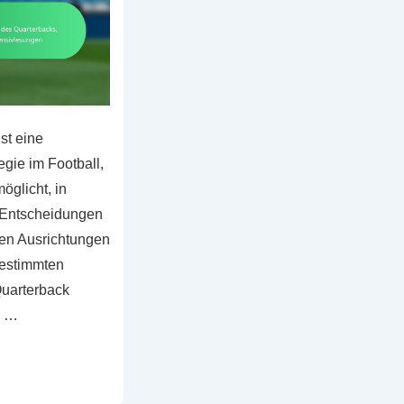
st eine
egie im Football,
öglicht, in
 Entscheidungen
ven Ausrichtungen
bestimmten
 Quarterback
l …